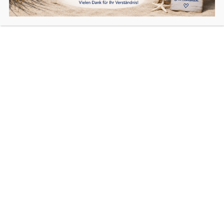
kann auch dieses Katzengitter Fenster ohne Bohren und
Schrauben am Fensterrahmen angebracht werden.
Durch die Profile genügt schon ein Mindestabstand von
nur 25 mm zwischen Fensterrahmen und Außenrollade
um den Schutzrahmen optimal anbringen zu können.
Bespannt werden kann dieser mit
– Katzenschutznetz
– Volierendraht
– Volierendraht und Insektenschutznetz
Fenster katzensicher gesichert
Fenstersicherung für Katzen