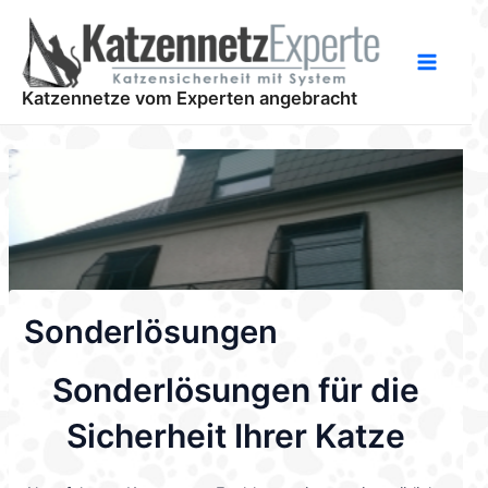
Zum
Inhalt
springen
Main
Katzennetze vom Experten angebracht
Menu
Sonderlösungen
Sonderlösungen für die
Sicherheit Ihrer Katze