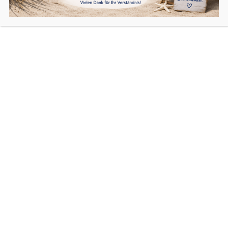
Balkon mit Katzengitter als
Katzenvoliere
Balkonvernetzung
,
Katzengehege
Katzengitter am Balkon: Die perfekte Katzenvoliere für
sichere Abenteuer Ein Balkon kann für Katzen ein wahres
Paradies sein – frische Luft, Sonne und spannende
Ausblicke. Doch ohne die richtige Sicherung kann der
Balkon auch gefährlich werden. Katzengitter bieten eine
ideale Lösung, um deinen Balkon in eine sichere
Katzenvoliere zu verwandeln und deinen pelzigen
Freunden ein […]